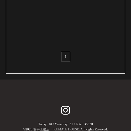
1
Today:
18
/ Yesterday:
31
/ Total:
35320
©2026
熊手工務店 KUMATE HOUSE
. All Rights Reserved.