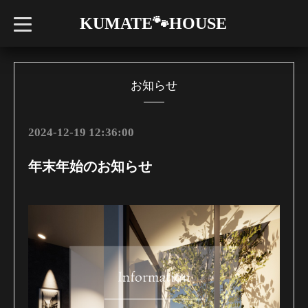
KUMATE🐾HOUSE
t
o
g
g
l
e
n
お知らせ
a
v
i
g
2024-12-19 12:36:00
a
t
i
年末年始のお知らせ
o
n