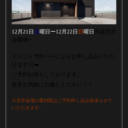
12月21日
土
曜日ー12月22日
日
曜日
完成見学
会開催✨
イベント予約ページよりお申し込みいただ
けます🏃‍♀️‍➡️
ご予約お待ちしております。
是非お気軽にお越しください！！
※見学会場の案内図はご予約申し込み後送らせて
いただきます。