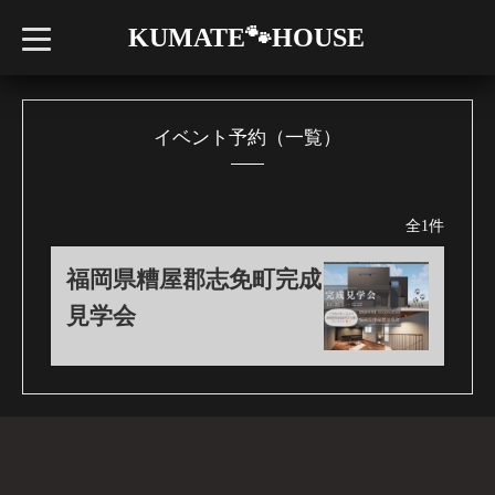
KUMATE🐾HOUSE
t
o
g
g
l
e
n
イベント予約（一覧）
a
v
i
g
a
全1件
t
i
o
福岡県糟屋郡志免町完成
n
見学会