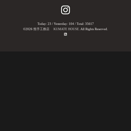
Today:
23
/ Yesterday:
104
/ Total:
35617
©2026
熊手工務店 KUMATE HOUSE
. All Rights Reserved.