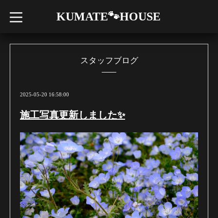
KUMATE🐾HOUSE
t
o
g
g
l
e
n
スタッフブログ
a
v
i
g
a
2025-05-20 16:58:00
t
i
施工写真更新しました✨
o
n