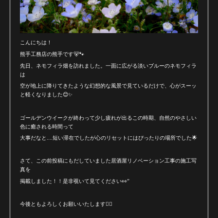
こんにちは！
熊手工務店の熊手です🐻🐾
先日、ネモフィラ畑を訪れました。一面に広がる淡いブルーのネモフィラ
は
空が地上に降りてきたような幻想的な風景で見ているだけで、心がスーッ
と軽くなりました😊✨
ゴールデンウイークが終わって少し疲れが出るこの時期、自然のやさしい
色に癒される時間って
大事だなと....短い滞在でしたが心のリセットにはぴったりの場所でした🌟
さて、この前投稿にもだしていました居酒屋リノベーション工事の施工写
真を
掲載しました！！是非覗いて見てください👀”
今後ともよろしくお願いいたします🙇‍♀️